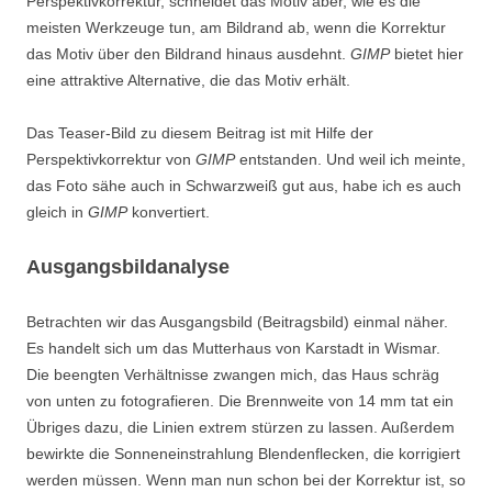
Perspektivkorrektur, schneidet das Motiv aber, wie es die
meisten Werkzeuge tun, am Bildrand ab, wenn die Korrektur
das Motiv über den Bildrand hinaus ausdehnt.
GIMP
bietet hier
eine attraktive Alternative, die das Motiv erhält.
Das Teaser-Bild zu diesem Beitrag ist mit Hilfe der
Perspektivkorrektur von
GIMP
entstanden. Und weil ich meinte,
das Foto sähe auch in Schwarzweiß gut aus, habe ich es auch
gleich in
GIMP
konvertiert.
Ausgangsbildanalyse
Betrachten wir das Ausgangsbild (Beitragsbild) einmal näher.
Es handelt sich um das Mutterhaus von Karstadt in Wismar.
Die beengten Verhältnisse zwangen mich, das Haus schräg
von unten zu fotografieren. Die Brennweite von 14 mm tat ein
Übriges dazu, die Linien extrem stürzen zu lassen. Außerdem
bewirkte die Sonneneinstrahlung Blendenflecken, die korrigiert
werden müssen. Wenn man nun schon bei der Korrektur ist, so