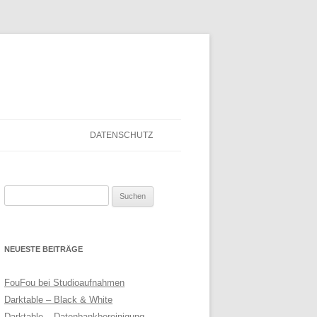
DATENSCHUTZ
Suchen
nach:
NEUESTE BEITRÄGE
FouFou bei Studioaufnahmen
Darktable – Black & White
Darktable – Datenbankbereinigung