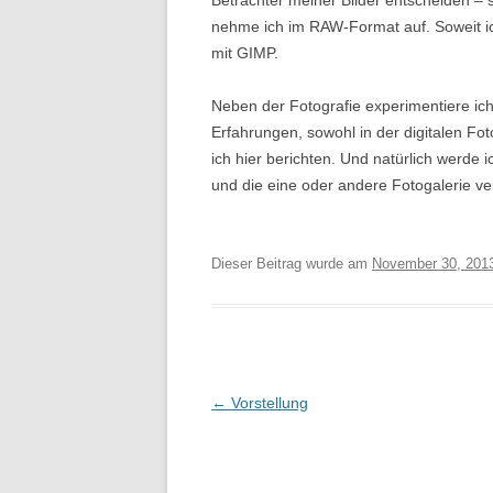
Betrachter meiner Bilder entscheiden – 
nehme ich im RAW-Format auf. Soweit ic
mit GIMP.
Neben der Fotografie experimentiere ich
Erfahrungen, sowohl in der digitalen Fo
ich hier berichten. Und natürlich werd
und die eine oder andere Fotogalerie ver
Dieser Beitrag wurde am
November 30, 201
Beitragsnavigation
←
Vorstellung