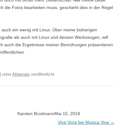
so doch mit umso mehr Leidenschaft. Alle meine Bilder
h die Fotos bearbeiten muss, geschieht dies in der Regel
 auch ein wenig mit Linux. Über meine bisherigen
tografie als auch mit Linux und dessen Werkzeugen, will
e ich auch die Ergebnisse meiner Bemühungen präsentieren
öffentlichen.
3
unter
Allgemein
veröffentlicht.
Karsten Brodmann
Mai 15, 2018
Viva Voce bei Musica Viva
→