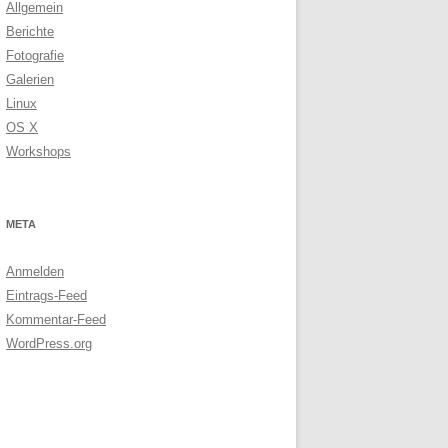
Allgemein
Berichte
Fotografie
Galerien
Linux
OS X
Workshops
META
Anmelden
Eintrags-Feed
Kommentar-Feed
WordPress.org